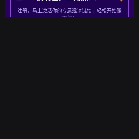
注册，马上激活你的专属邀请链接，轻松开始赚
不停！
立即加入
下载 789vpn，开启稳定连接